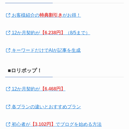
お客様紹介の
特典割引き
がお得！
12か月契約が
【6,238円】
（8/5まで）
キーワードだけでAIが記事を生成
■ロリポップ！
12か月契約が
【6,468円】
各プランの違いとおすすめプラン
初心者が
【3,102円】
でブログを始める方法