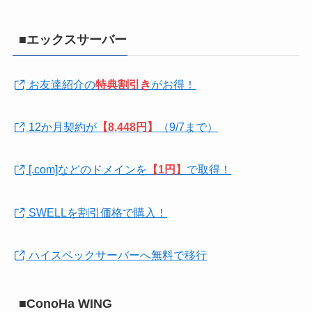
■エックスサーバー
お友達紹介の
特典割引き
がお得！
12か月契約が
【8,448円】
（9/7まで）
[.com]などのドメインを
【1円】
で取得！
SWELLを割引価格で購入！
ハイスペックサーバーへ無料で移行
■ConoHa WING