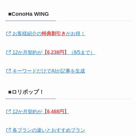
■ConoHa WING
お客様紹介の
特典割引き
がお得！
12か月契約が
【6,238円】
（8/5まで）
キーワードだけでAIが記事を生成
■ロリポップ！
12か月契約が
【6,468円】
各プランの違いとおすすめプラン