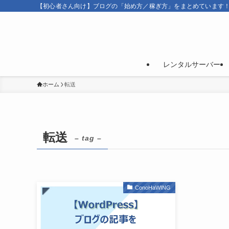
【初心者さん向け】ブログの「始め方／稼ぎ方」をまとめています
レンタルサーバー
ホーム
転送
転送
– tag –
ConoHaWING