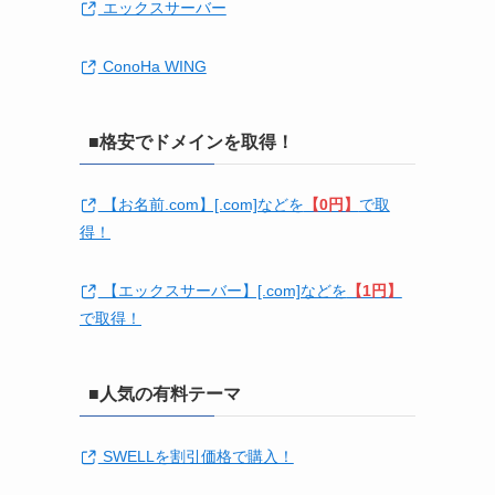
エックスサーバー
ConoHa WING
■格安でドメインを取得！
【お名前.com】[.com]などを
【0円】
で取
得！
【エックスサーバー】[.com]などを
【1円】
で取得！
■人気の有料テーマ
SWELLを割引価格で購入！