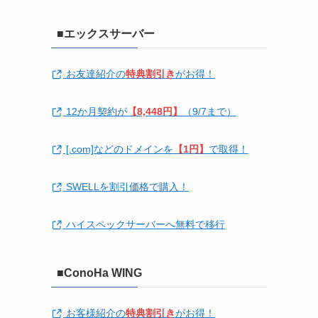
■エックスサーバー
お友達紹介の
特典割引き
がお得！
12か月契約が
【8,448円】
（9/7まで）
[.com]などのドメインを
【1円】
で取得！
SWELLを割引価格で購入！
ハイスペックサーバーへ無料で移行
■ConoHa WING
お客様紹介の
特典割引き
がお得！