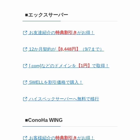
■エックスサーバー
お友達紹介の
特典割引き
がお得！
12か月契約が
【8,448円】
（9/7まで）
[.com]などのドメインを
【1円】
で取得！
SWELLを割引価格で購入！
ハイスペックサーバーへ無料で移行
■ConoHa WING
お客様紹介の
特典割引き
がお得！