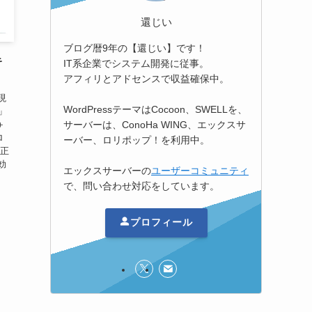
還じい
ブログ暦9年の【還じい】です！
キ
IT系企業でシステム開発に従事。
アフィリとアドセンスで収益確保中。
現
WordPressテーマはCocoon、SWELLを、
y」
サーバーは、ConoHa WING、エックスサ
＋
ロ
ーバー、ロリポップ！を利用中。
修正
有効
エックスサーバーの
ユーザーコミュニティ
で、問い合わせ対応をしています。
プロフィール