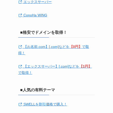
エックスサーバー
ConoHa WING
■格安でドメインを取得！
【お名前.com】[.com]などを
【0円】
で取
得！
【エックスサーバー】[.com]などを
【1円】
で取得！
■人気の有料テーマ
SWELLを割引価格で購入！