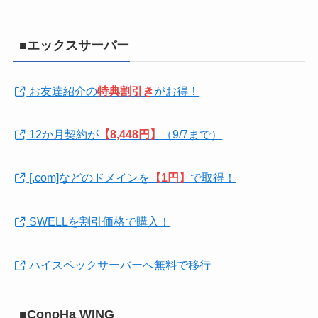
■エックスサーバー
お友達紹介の
特典割引き
がお得！
12か月契約が
【8,448円】
（9/7まで）
[.com]などのドメインを
【1円】
で取得！
SWELLを割引価格で購入！
ハイスペックサーバーへ無料で移行
■ConoHa WING