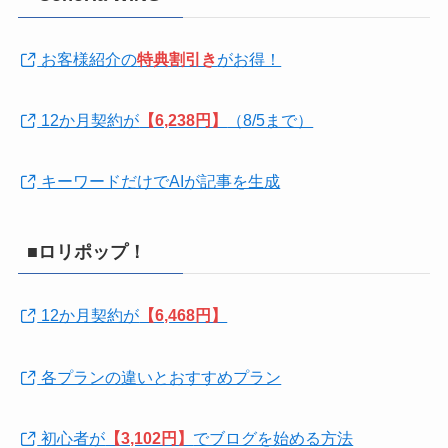
お客様紹介の
特典割引き
がお得！
12か月契約が
【6,238円】
（8/5まで）
キーワードだけでAIが記事を生成
■ロリポップ！
12か月契約が
【6,468円】
各プランの違いとおすすめプラン
初心者が
【3,102円】
でブログを始める方法